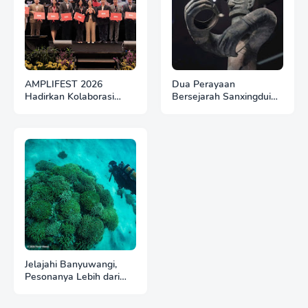
AMPLIFEST 2026
Dua Perayaan
Hadirkan Kolaborasi
Bersejarah Sanxingdui
Nyata Lewat Networking
dan Jinsha Soroti
Bisnis
Kemegahan Peradaban
Perunggu
Jelajahi Banyuwangi,
Pesonanya Lebih dari
Sekadar Kawah Ijen