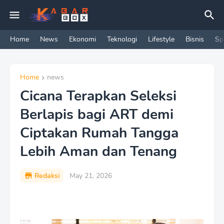
Home
News
Ekonomi
Teknologi
Lifestyle
Bisnis
Sp
Home
news
Cicana Terapkan Seleksi
Berlapis bagi ART demi
Ciptakan Rumah Tangga
Lebih Aman dan Tenang
Redaksi
May 21, 2026